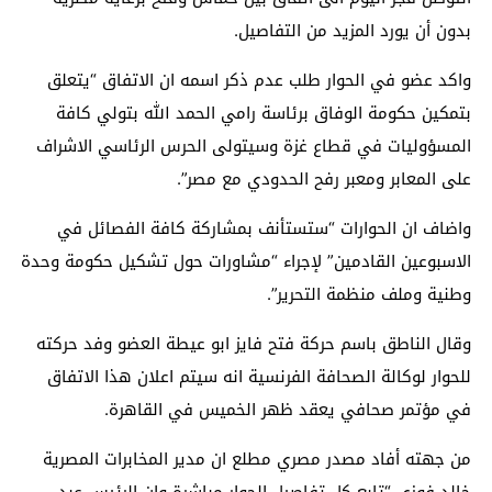
بدون أن يورد المزيد من التفاصيل.
واكد عضو في الحوار طلب عدم ذكر اسمه ان الاتفاق “يتعلق
بتمكين حكومة الوفاق برئاسة رامي الحمد الله بتولي كافة
المسؤوليات في قطاع غزة وسيتولى الحرس الرئاسي الاشراف
على المعابر ومعبر رفح الحدودي مع مصر”.
واضاف ان الحوارات “ستستأنف بمشاركة كافة الفصائل في
الاسبوعين القادمين” لإجراء “مشاورات حول تشكيل حكومة وحدة
وطنية وملف منظمة التحرير”.
وقال الناطق باسم حركة فتح فايز ابو عيطة العضو وفد حركته
للحوار لوكالة الصحافة الفرنسية انه سيتم اعلان هذا الاتفاق
في مؤتمر صحافي يعقد ظهر الخميس في القاهرة.
من جهته أفاد مصدر مصري مطلع ان مدير المخابرات المصرية
خالد فوزي “تابع كل تفاصيل الحوار مباشرة وان الرئيس عبد