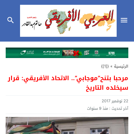
الرئيسية
»
{[1]}
مرحبا بتنح”موجابي”.. الاتحاد الأفريقي: قرار
سيخلده التاريخ
22 نوفمبر 2017
آخر تحديث :
منذ 9 سنوات