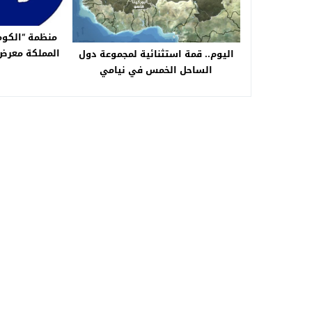
منظمة “الكوم
اليوم.. قمة استثنائية لمجموعة دول
بانعقاد القمتين
الساحل الخمس في نيامي
والعربية – ا