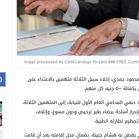
Image processed by CodeCarvings Piczard ### FREE Commun
1]}
حمود حمدي، إخلاء سبيل الثلاثة متهمين بالاعتداء على
ه كل منهم.
نفي المحامي العام الأول للنيابة، إلى المتهمين الثلاثة،
 وإحراز أسلحة بيضاء بغير ترخيص ودون مسوغ، وإتلاف
تحطيم نظارته الطبية.
لذي يقطن به هشام جنينة، بضمان محل إقامته بعد أن قامت