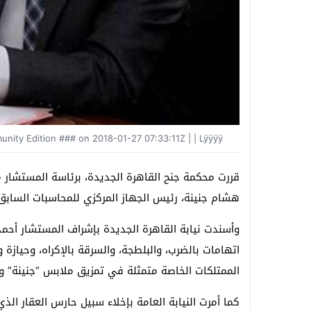
ity Edition ### on 2018-01-27 07:33:11Z | | Lÿÿÿÿ
قررت محكمة جنح القاهرة الجديدة، برئاسة المستشار م
هشام جنينة، رئيس الجهاز المركزي للمحاسبات السابق بكفالة ٥٠٠ جني
وأسندت نيابة القاهرة الجديدة بإشراف المستشار أحمد ح
اتهامات بالضرب، والبلطجة، والسرقة بالإكراه، وحيازة
الممتلكات الخاصة متمثلة في تمزيق ملابس “جنينة” و
كما أمرت النيابة العامة بإخلاء سبيل حارس العقار ا