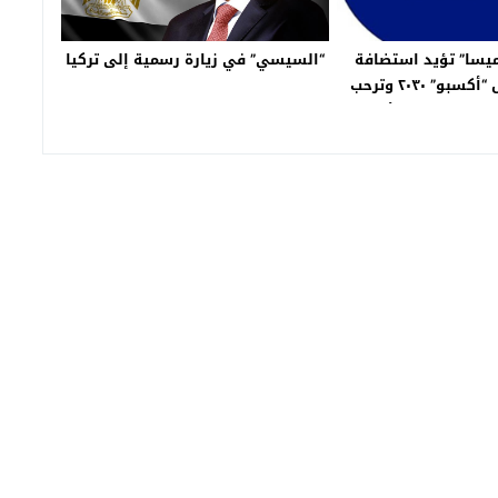
“السيسي” في زيارة رسمية إلى تركيا
يسا” تؤيد استضافة
المملكة معرض “أكسبو” ٢٠٣٠ وترحب
 السعودية – الأفريقية
لأفريقية في الرياض