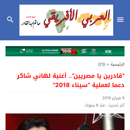
الرئيسية
»
{[1]}
“قادرين يا مصريين”.. أغنية لهاني شاكر
دعما لعملية “سيناء 2018”
9 فبراير 2018
آخر تحديث :
منذ 8 سنوات