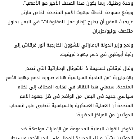
وحدة وطنية. ربما يكون هذا الهدف الأخير هو الأصعب”.
ووضع مسودة الخطة مبعوث الأمم المتحدة الخاص مارتن
غريفيث المقرر أن يطرح “إطار عمل للمفاوضات” في اليمن بحلول
منتصف يونيو/حزيران.
ولمح وزير الدولة الإماراتي للشؤون الخارجية أنور قرقاش إلى
رغبة أبوظبي في دعم جهود غريفيث.
وقال قرقاش لصحيفة ذا ناشونال الإماراتية التي تصدر
بالإنجليزية “من الناحية السياسية هناك ضرورة لدعم جهود الأمم
المتحدة. سيعني هذا انتقالا في نهاية المطاف إلى نظام
سياسي جديد في اليمن. من الواضح في ظل جهود الأمم
المتحدة أن العملية العسكرية والسياسية تنطوي على انسحاب
الحوثيين من المراكز الحضرية”.
تخوض القوات اليمنية المدعومة من الإمارات مواجهة ضد
الحوثيين بشأن ميناء الحديدة المطل على البحر الأحمر ويسيطر