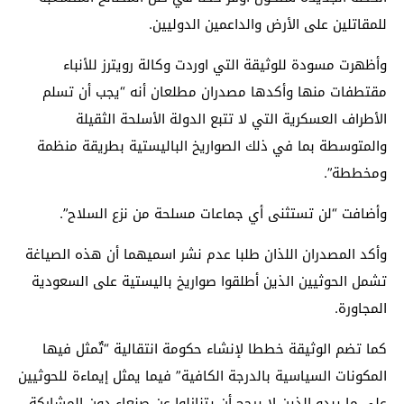
للمقاتلين على الأرض والداعمين الدوليين.
وأظهرت مسودة للوثيقة التي اوردت وكالة رويترز للأنباء
مقتطفات منها وأكدها مصدران مطلعان أنه “يجب أن تسلم
الأطراف العسكرية التي لا تتبع الدولة الأسلحة الثقيلة
والمتوسطة بما في ذلك الصواريخ الباليستية بطريقة منظمة
ومخططة”.
وأضافت “لن تستثنى أي جماعات مسلحة من نزع السلاح”.
وأكد المصدران اللذان طلبا عدم نشر اسميهما أن هذه الصياغة
تشمل الحوثيين الذين أطلقوا صواريخ باليستية على السعودية
المجاورة.
كما تضم الوثيقة خططا لإنشاء حكومة انتقالية “تٌمثل فيها
المكونات السياسية بالدرجة الكافية” فيما يمثل إيماءة للحوثيين
على ما يبدو الذين لا يرجح أن يتنازلوا عن صنعاء دون المشاركة