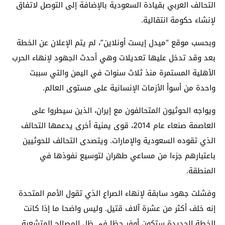
التحالف العربي بقيادة السعودية بالإضافة إلى التوصل لاتفاق
لإنشاء حكومة انتقالية.
وبحسب موقع “ميدل إيست أونلاين”، لم يتم الإعلان عن الخطة
بعد وقد تدخل عليها تعديلات وهي أحدث الجهود لإنهاء الحرب
الأهلية المستمرة منذ ثلاث سنوات في اليمن والتي سببت
واحدة من أسوأ الأزمات الإنسانية على مستوى العالم.
ويواجه الحوثيون المتحالفون مع إيران، الذين سيطروا على
العاصمة صنعاء عام 2014، قوى يمنية أخرى يدعمها التحالف
الذي تقوده السعودية والإمارات. ويتصدى التحالف للحوثيين
باعتبارهم جزءا من مساعي طهران لتوسيع نفوذها في
المنطقة.
وفشلت جهود سابقة لإنهاء الصراع الذي تقول الأمم المتحدة
إنه خلف أكثر من عشرة آلاف قتيل. وليس واضحا ما إذا كانت
الخطة الجديدة ستكون أوفر حظا في ظل المصالح المتشعبة