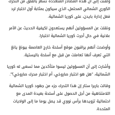
ولفتت إلى أن هذه المصادر المتعددة تشعر بالقلق من التحرك
الكوري الشمالي المحتمل، الذي سيكون بمثابة أول اختبار لرد
فعل إدارة بايدن، على كوريا الشمالية.
ونقلت عن المسؤولين أنهم يستعدون لكيفية الحديث عن الأمر
علانية في حال أجرت كوريا الشمالية اختبارا.
وأوضحت أنهم يراقبون موقع أسلحة خارج العاصمة بيونغ يانغ
التي تعرف أنها تعاملت من قبل مع أسلحة باليستية.
وأشارت إلى أن المسؤولين ليسوا متأكدين مما تسعى له كوريا
الشمالية، “هل هو اختبار صاروخي، أم اختبار محرك صاروخي؟”.
وقالت باربرا ستار إن هذا التحرك جزء من جهود كوريا الشمالية
اللامتناهية من أجل الحصول على أسلحة بعيدة المدى مع
احتمالية تزويدها برأس نووي قد يصل يوما ما إلى الولايات
المتحدة.