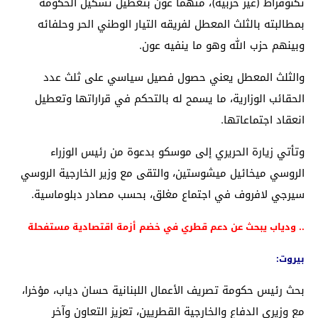
تكنوقراط (غير حزبية)، متهما عون بتعطيل تشكيل الحكومة
بمطالبته بالثلث المعطل لفريقه التيار الوطني الحر وحلفائه
وبينهم حزب الله وهو ما ينفيه عون.
والثلث المعطل يعني حصول فصيل سياسي على ثلث عدد
الحقائب الوزارية، ما يسمح له بالتحكم في قراراتها وتعطيل
انعقاد اجتماعاتها.
وتأتي زيارة الحريري إلى موسكو بدعوة من رئيس الوزراء
الروسي ميخائيل ميشوستين، والتقى مع وزير الخارجية الروسي
سيرجي لافروف في اجتماع مغلق، بحسب مصادر دبلوماسية.
.. ودياب يبحث عن دعم قطري في خضم أزمة اقتصادية مستفحلة
بيروت:
بحث رئيس حكومة تصريف الأعمال اللبنانية حسان دياب، مؤخرا،
مع وزيري الدفاع والخارجية القطريين، تعزيز التعاون وآخر