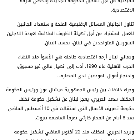
المبدئية من أجل تشكيل الحكومة الجديدة وتخطي الأزمة
الاقتصادية.
تناول الجانبان المسائل الإقليمية الملحة واستعداد الجانبين
للعمل المشترك من أجل تهيئة الظروف الملائمة لعودة اللاجئين
السوريين المتواجدين في لبنان، بحسب البيان.
ويعاني لبنان أزمة اقتصادية طاحنة هي الأسوأ منذ انتهاء
الحرب الأهلية عام 1990، أدت إلى انهيار مالي غير مسبوق،
واحتجاز أموال المودعين لدى المصارف.
وجراء خلافات بين رئيس الجمهورية ميشال عون ورئيس الحكومة
المكلف سعد الحريري، يعجز لبنان عن تشكيل حكومة تخلف
حكومة تصريف الأعمال التي استقالت في 10 أغسطس الماضي
بعد 6 أيام من انفجار كارثي بمرفأ العاصمة بيروت.
ويريد الحريري المكلف منذ 22 أكتوبر الماضي تشكيل حكومة