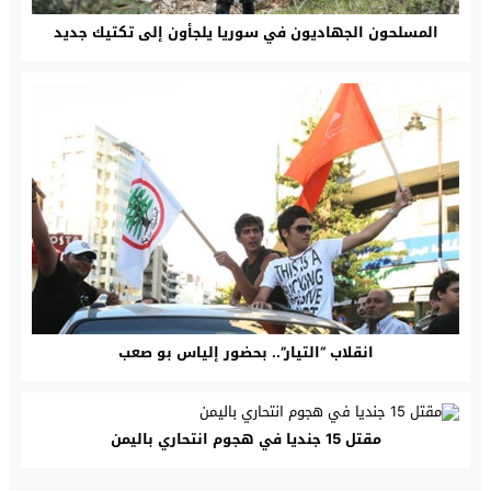
المسلحون الجهاديون في سوريا يلجأون إلى تكتيك جديد
انقلاب “التيار”.. بحضور إلياس بو صعب
مقتل 15 جنديا في هجوم انتحاري باليمن