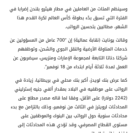
وسينظم المئات من العاملين في مطار هيثرو بلندن إضرابا في
الفترة التي تسبق بدْء بطولة كأس العالم لكرة القدم هذا
الشهر، مطالبين بتحسين الرواتب.
وقالت يونايت (نقابة عمالية) إن “700 عامل من المسؤولين عن
خدمات المناولة الأرضية والنقل الجوي والشحن، وتوظفهم
شركتا دناتا التابعة لمجموعة الإمارات ومنزيس، سيضربون عن
العمل لمدة ثلاثة أيام ابتداء من 18 نوفمبر”.
كما عرض بنك لويدز، أكبر بنك محلي في بريطانيا، زيادة في
الرواتب على موظفيه في البلاد بمقدار ألفي جنيه إسترليني
(2242 دولارا) على الأقل، وفقا لما قاله مصدر مطلع على
المحادثات لرويترز في الثالث من نوفمبر، وذلك بالتزامن مع بدء
محادثات سنوية حول الرواتب بين البنوك والموظفين على
مستوى القطاع المصرفي، وقد تؤدي هذه المحادثات إلى