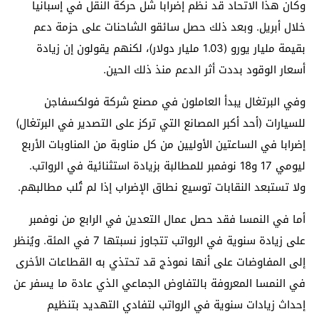
وكان هذا الاتحاد قد نظم إضرابا شل حركة النقل في إسبانيا
خلال أبريل. وبعد ذلك حصل سائقو الشاحنات على حزمة دعم
بقيمة مليار يورو (1.03 مليار دولار)، لكنهم يقولون إن زيادة
أسعار الوقود بددت أثر الدعم منذ ذلك الحين.
وفي البرتغال يبدأ العاملون في مصنع شركة فولكسفاجن
للسيارات (أحد أكبر المصانع التي تركز على التصدير في البرتغال)
إضرابا في الساعتين الأوليين من كل مناوبة من المناوبات الأربع
ليومي 17 و18 نوفمبر للمطالبة بزيادة استثنائية في الرواتب.
ولا تستبعد النقابات توسيع نطاق الإضراب إذا لم تُلب مطالبهم.
أما في النمسا فقد حصل عمال التعدين في الرابع من نوفمبر
على زيادة سنوية في الرواتب تتجاوز نسبتها 7 في المئة. ويُنظر
إلى المفاوضات على أنها نموذج قد تحتذي به القطاعات الأخرى
في النمسا المعروفة بالتفاوض الجماعي الذي عادة ما يسفر عن
إحداث زيادات سنوية في الرواتب لتفادي التهديد بتنظيم