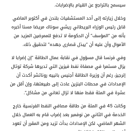
سيسمح بالتراجع عن القيام بالإضرابات.
وخلال زيارته إلى أحد المستشفيات بلندن في أكتوبر الماضي
قابل رئيس الوزراء البريطاني ريشي سوناك مريضا مسنا أخبره
بأنه من “المؤسف” أن الحكومة لا تدفع للممرضين المزيد من
الأموال وأن عليه أن “يبذل قصارى جهده” لتحقيق ذلك.
وفي فرنسا قال مسؤول في نقابة عمال الطاقة “إن إضرابا لا
يزال مستمرا في مصفاة نفط فيزين التي تديرها شركة توتال
إنرجيز، رغم أن وزيرة الطاقة أجنيس بانييه روناتشر أكدت أن
الإمدادات في محطات البنزين عادت إلى طبيعتها، وإن أقل من
عشرة في المئة فقط منها لا تزال تعاني من مشاكل”.
وكانت 45 في المئة من طاقة مصافي النفط الفرنسية خارج
الخدمة في الثاني من نوفمبر بعد إضراب قام به العمال خلال
الشهر الماضي، لكن الإمدادات بدأت تزيد ومن المقرر أن تعود