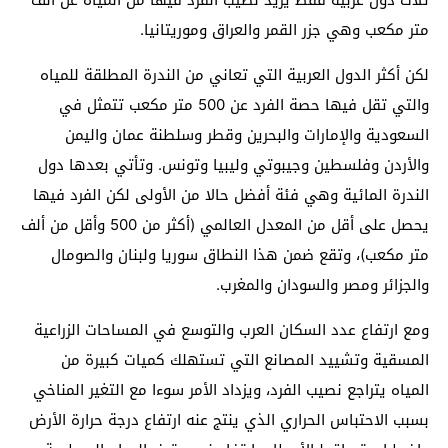
ثلاث دول عربية فقط يزيد نصيب الفرد فيها من المياه عن ألف
متر مكعب وهي جزر القمر والعراق وموريتانيا.
لكن أكثر الدول العربية التي تعاني من الندرة المطلقة للمياه
والتي تقل فيها حصة الفرد عن 500 متر مكعب تتمثل في
السعودية والإمارات والبحرين وقطر وسلطنة عمان واليمن
والأردن وفلسطين وجيبوتي وليبيا وتونس. وتأتي بعدها دول
الندرة المائية وهي فئة أفضل حالا من الأولى لكن الفرد فيها
يحصل على أقل من المعدل العالمي (أكثر من 500 وأقل من ألف
متر مكعب)، وتقع ضمن هذا النطاق سوريا ولبنان والصومال
والجزائر ومصر والسودان والمغرب.
ومع ارتفاع عدد السكان العرب والتوسع في المساحات الزراعية
المسقية وتشييد المصانع التي تستهلك كميات كبيرة من
المياه يتراجع نصيب الفرد، ويزداد الأمر سوءا مع التغير المناخي
بسبب الاحتباس الحراري الذي ينتج عنه ارتفاع درجة حرارة الأرض