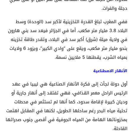
دجلة والفرات.
ففي المغرب تبلغ القدرة التخزينية لأكبر سد (الوحدة) وسط
البلاد 3.8 مليار متر مكعب. أما في الجزائر فيعد سد بني هارون
في ولاية ميلة (شرق) أكبر سد في البلاد، وتقدر طاقة تخزينه
بنحو مليار متر مكعب، ويقع على “وادي الكبير”، ويزود 6 ولايات
بمياه الشرب، يقطنها 5 ملايين نسمة.
الأنهار الاصطناعية
أول دولة لجأت إلى فكرة الأنهار الصناعية هي ليبيا في عهد
الرئيس الراحل معمر القذافي، فهي تفتقد إلى أنهار جارية أو
وديان كبيرة لإقامة سدود، كما أنها لم تستثمر في محطات
تحلية مياه البحر رغم ساحلها الطويل، لكنها في المقابل اهتمت
بمخزوناتها الهامة من المياه الجوفية في أقصى جنوب صحرائها
القاحلة.