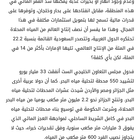
وعدم وجود أنهار أو بحيرات عذبة يمكنها سد الفقر المائي في
هذه المنطقة، مقابل انفتاحها على بحار وخلجان، وتوفرها على
قدرات مالية تسمح لها بتمويل استثمارات مكلفة في هذا
المجال. وهذا ما يفسر أن نصف إنتاج العالم من المياه المحلاة
تحتكره الدول العربية، وتتصدر السعودية القائمة بنسبة 22.2
في المئة من الإنتاج العالمي، تليها الإمارات بأكثر من 14 في
المئة، لكن بأي كلفة؟
فدول مجلس التعاون الخليجي الست أنفقت 33 مليار يورو
لتشييد 550 محطة لتحلية مياه البحر. كما أن دولا عربية أخرى
مثل الجزائر ومصر والأردن شيدت عشرات المحطات لتحلية مياه
البحر. وتنتج الجزائر نحو 2.2 مليون متر مكعب يوميا من مياه البحر
المحلاة، وشرعت الحكومة في توسيع بناء محطات لتحلية مياه
البحر في كامل الشريط الساحلي، لمواجهة العجز المائي الذي
يفوق 3 مليارات متر مكعب سنويا، وفق تقديرات خبراء، حيث لا
يتجاوز نصيب الفرد 600 متر مكعب من المياه.