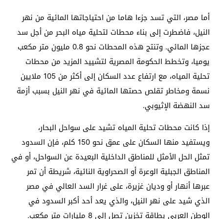
أما مصر، التي تسد جزءا هاما من احتياجاتها المائية من نهر
النيل، فاضطرت إلى بناء محطات لتحلية مياه البحر من أجل سد
عجزها المائي. وتنتج هذه المحطات نحو 0.8 مليون متر مكعب
يوميا، وتخطط الحكومة المصرية لتشييد المزيد من محطات
تحلية المياه، مع ارتفاع عدد السكان إلى أكثر من 105 ملايين
نسمة ومخاطر تقلص حصتها المائية في نهر النيل بسبب أزمة
سد النهضة الإثيوبي.
إذا كانت محطات تحلية المياه تشيد على سواحل البحار،
ويستفيد منها السكان على عمق نحو 150 كلم، فإن السدود
تمثل الحل الأمثل للمناطق الداخلية البعيدة عن السواحل، أو في
المناطق الجبلية الوعرة أو الصحراوية النائية، شريطة أن تمر
عبرها أنهار أو وديان غزيرة، على غرار السد العالي في مصر
الذي شيد على نهر النيل، والذي يعد أحد أكبر السدود في
الوطن العربي بطاقة تخزين تصل إلى 8 مليارات متر مكعب.