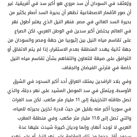
ويُعتَقد في السودان أن سد مروي هو أكبر سد في أفريقيا، غير
أن صور الأقمار الاصطناعية تظهر أن بحيرة السد أصغر بكثير من
بحيرة السد العالي في مصر. فنهر النيل الذي يعتبر أطول نهر
في العالم يحتضن أكبر سدين في الوطن العربي، لكن الصراع
على تقاسم مياه النيل بين إثيوبيا من جهة ومصر والسودان من
جهة ثانية يهدد المنطقة بعدم الاستقرار، إذا لم يتم الاتفاق أو
التوافق على صيغة للتعاون والتفاهم بشأن تقاسم مياه النيل
خاصة في فترتي الفيضان والجفاف.
وفي بلاد الرافدين يمتلك العراق أحد أكبر السدود في الشرق
الأوسط، ويتمثل في سد الموصل المشيد على نهر دجلة، والذي
تصل طاقته التخزينية إلى 11 مليار متر مكعب. لكن سد الفرات
في سوريا أكبر منه بقليل من حيث قدرة تخزين بحيرته للمياه،
والتي تصل إلى 11.6 مليار متر مكعب. وفي منطقة المغرب
العربي لا توجد أنهار، وإنما وديان كبيرة شيدت عليها عدة
سدود، أقل حجما من تلك المقامة على نهر النيل أو على نهري