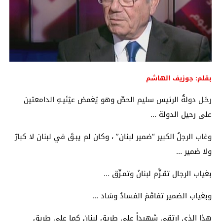
بقلم: جوزيف الهاشم
رحَـل دولةُ الرئيس سليم الحصّ وهو يُغمض عيْنَيـهِ الدامعتين
على رحيل الدولة …
وغاب الرجلُ الكبير “ضمير لبنان” ، وكان لم يبـقَ في لبنان لا كبارٌ
ولا ضمير …
بغياب الرجال تقـزَّم لبنانُ وتمـزّق …
وبغياب الضمير تفاقَمَ الفسادُ وسَاد …
هذا الذي ارتقى شهيداً على طريق لبنان كما على طريق