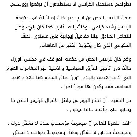
بطونهم لاستجداء الكراسي لا يستطيعون أن يرفعوا رؤوسهم.
عرفتُ الرئيس الحص عن قـربٍ حين كنتُ زميلاً لـهُ في حكومة
الرئيس رشيد كرامي ، وكنتُ إليه الأقرب كما كان إليّ ، وكان
للتفاعل الصادق بيننا مفاعيلُ إيجابية على مستوى الصفّ
الحكومي الذي كان يشوُبـهُ الكثير من العاهات.
وكم كان للرئيس الحص من حكمـةِ المواقف في مجلس الوزراء
حالَتْ دون تأجيج المآزق السياسية والأمنية عبـر المغامرات الهوج
التي كانت تعصف بالبلاد ، “وإنْ ضـاقَ المقام هنا لتعداد هذه
المواقف فقد يكون لها مجالٌ آخـر” .
من المفيد ، أنْ نختار اليوم من جلائل الأقوال للرئيس الحص ما
ينطبق على مأساة حالنا فيقول :
“لقد أظهرنا للعالم أنّ مجموعةَ مؤسساتٍ عندنا لا تشكّل دولة ،
ومجموعةَ مناطق لا تشكّل وطناً ، ومجموعة طوائف لا تشكّل