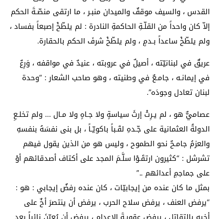
القدس ، والسيف موقفٌ والميدان منبـر ، ما ارتقى منصّـةَ الحكم
إلاّ كان واحداً من القلّـةِ الحاكمةِ النادرة : لم يلطّخْ إصبعاً بفساد ،
ولم يلطّخْ ساعداً بـدمٍ ، ولم يلطّخْ شرفَ الحكم بالحقارة.
عريقٌ في لبنانيّته ، أصيلٌ في عروبته ، عنيدٌ في مواقفه ، وَرِعٌ
في إيمانـه ، جامـعٌ في وطنيته ، وهو صاحب الشعار : “وحدة
لبنان تعادل وجودَه”.
عصاميٌّ هو ، لم يـرِثْ إرثَ سياسةٍ ولا جـاهٍ ولا مـال … ولم تخلـعِ
الدولةُ العثمانية على جّـدهِ لقَـباً باكويّـاً ، بل بنى نفسَهُ بنفسهِ
والعزمُ جامـحٌ نحو الطموح ، وليس هو من الذين يقول فيهم
تشرشل : “كثيرون ارتقَـوْا سلَّـمَ المجد على أكتاف أصدقائهم أوْ
على جماجمِ أعدائهم ..”
بمثل ما كان عنده من إيجابيّات ، كان عنده رفضٌ إيجابي : هو :
“يرفض العنف ، يرفض سلاح الحرب ، يرفض أن ينتصرَ أخٌ على
أخيه بالتقاتل ، يرفض عقوبـةَ الإعدام ، يرفض أن يُعيّنَ نائباً بعد