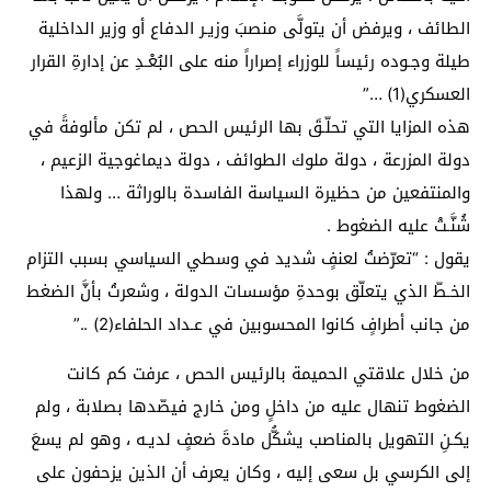
الطائف ، ويرفض أن يتولَّى منصبَ وزيـر الدفاع أو وزير الداخلية
طيلة وجـوده رئيساً للوزراء إصراراً منه على البُعْـدِ عن إدارةِ القرار
العسكري(1) …”
هذه المزايا التي تحلّـقَ بها الرئيس الحص ، لم تكن مألوفةً في
دولة المزرعة ، دولة ملوك الطوائف ، دولة ديماغوجية الزعيم ،
والمنتفعين من حظيرة السياسة الفاسدة بالوراثة … ولهذا
شُنَّـتْ عليه الضغوط .
يقول : “تعرّضتُ لعنفٍ شديد في وسطي السياسي بسبب التزام
الخـطّ الذي يتعلّق بوحدةِ مؤسسات الدولة ، وشعرتُ بأنَّ الضغط
من جانب أطرافٍ كانوا المحسوبين في عـداد الحلفاء(2) ..”
من خلال علاقتي الحميمة بالرئيس الحص ، عرفت كم كانت
الضغوط تنهال عليه من داخلٍ ومن خارج فيصّدها بصلابة ، ولم
يكـنِ التهويل بالمناصب يشكُّل مادةَ ضعفٍ لديـه ، وهو لم يسعَ
إلى الكرسي بل سعى إليه ، وكان يعرف أن الذين يزحفون على