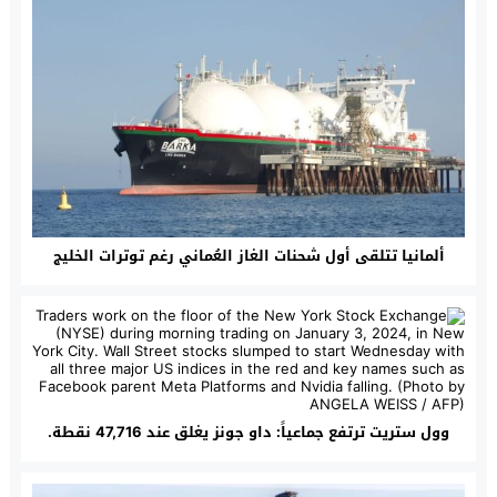
ألمانيا تتلقى أول شحنات الغاز العُماني رغم توترات الخليج
وول ستريت ترتفع جماعياً: داو جونز يغلق عند 47,716 نقطة.