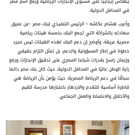
ينعكس إيجابياً على مستوى الإنجازات الرياضية ورفع اسم مصر
في المحافل الدولية.
وأعرب هشام عكاشه – الرئيس التنفيذي لبنك مصر -عن عميق
سعادته بالشراكة التي تجمع البنك بخمسة هيئات رياضية
مصرية عريقة، وأوضح إن دعم البنك لهذه الهيئات ليس مجرد
خطوة في إطار المسؤولية والدعم، بل تمثل التزام حقيقي
وإيمان راسخ بقدرات شبابنا المصري على تحقيق الإنجازات ورفع
راية الوطن عاليًا في المحافل الدولية، حيث كان بنك مصر دائما
سباقًا في دعم الرياضة المصرية، حيث يؤمن بأن الرياضة هي
قاطرة أساسية للتقدم والازدهار باعتبارها مدرسة للقيم
والأخلاق والانضباط والعمل الجماعي.