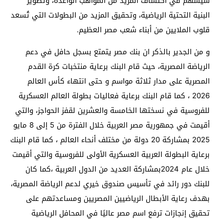
سيسهم في اكتشاف المزيد من المواهب الواعدة، وتطوير
البنية التحتية الرياضية، وتحقيق المزيد من البطولات التي تُسعد
قلوب الملايين من أبناء شعب مصر العظيم.
و من الجدير بالذكر ان بنك مصر يتمتع بسجل حافل في دعم
الرياضة المصرية، حيث قام البنك برعاية منتخبات كرة القدم
المصرية على مدار ثلاثة مواسم و حتى انتهاء كأس العالم
2026 ، كما قام البنك برعاية فعاليات بطولة العالم العسكرية
للفروسية في نسختها الخامسة والعشرين لقفز الحواجز، والتي
أقيمت في جمهورية مصر العربية خلال الفترة من 5 إلى 8 مايو
2025 بمشاركة 20 دولة من مختلف أنحاء العالم ، كما قام البنك
برعاية البطولة العربية العسكرية الأولى للفروسية والتي أقيمت
خلال عام 2024بمشاركة العديد من الدول العربية ،كما كان
للبنك دور رائد في تأسيس صندوق خيري لدعم الرياضة المصرية،
بهدف رعاية الأبطال الرياضيين المصريين ومساعدتهم على
تحقيق إنجازات ترفع اسم مصر عاليًا في المحافل الرياضية