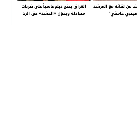
 عن لقائه مع المرشد
العراق يحتج دبلوماسياً على ضربات
مجتبي خامنئي”
متبادلة ويخوّل «الحشد» حق الرد