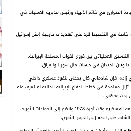
دة الطوارئ في خاتم الأنبياء ورئيس مديرية العمليات في
، خاصة في التخطيط للرد على تهديدات خارجية (مثل إسرائيل
تنسيق العملياتي بين فروع القوات المسلحة الإيرانية.
عليا وبين الميدان في جبهات مثل سوريا والعراق.
ي زاده، فإن شادماني كان يحظى بنفوذ عسكري داخلي
تزال معتمدة في خطط الدفاع الإيرانية الحالية.لم يُعرف عنه
ي بحت ومهني.
لكن أغرب المعلومات عن شادماني هي هروبه من الخدمة العسكرية وقت ثورة 1978 وانضم إلى الجماعات الثورية،
ظام الإياني وأربكت حسابات الحرس الثوري خاصة أن العملية