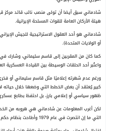
شادماني سبق أيضا أن تولى منصب نائب قائد مركز قيا
هيئة الأركان العامة للقوات المسلحة الإيرانية.
شادماني هو أحد العقول الاستراتيجية للجيش الإيراني
أو الولايات المتحدة).
كما كان من المقربين إلى قاسم سليماني، وشارك في ال
واعتُبر أحد الحلقات الوسيطة بين القيادة العسكرية ال
ورغم عدم شهرته إعلاميًا مثل قاسم سليماني أو فخر
كبير.يُعتقد أن بعض الخطط التي وضعها خلال حياته لا 
ظهور سياسي أو إعلامي بارز، بل احتفظ بطابع عسكر
التي ما إن انتصرت في عام 1979 وأطاحت بنظام حكم الشاه، حتى انضم إلى الحرس الثوري.
اغتيال شادماني جاء بمثابة صدمة بالغة هزت أرجاء الن