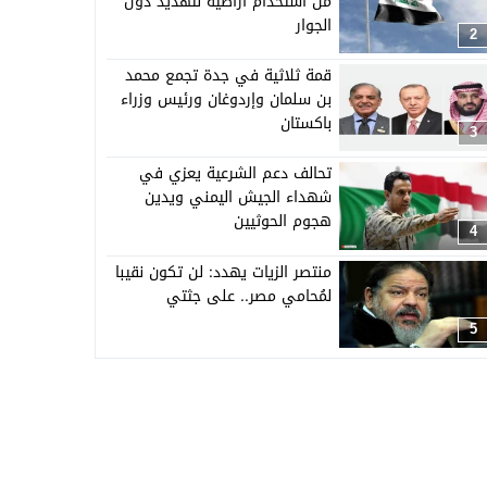
من استخدام أراضيه لتهديد دول
الجوار
2
قمة ثلاثية في جدة تجمع محمد
بن سلمان وإردوغان ورئيس وزراء
باكستان
3
تحالف دعم الشرعية يعزي في
شهداء الجيش اليمني ويدين
هجوم الحوثيين
4
منتصر الزيات يهدد: لن تكون نقيبا
لمُحامي مصر.. على جثتي
5