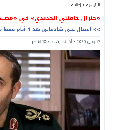
الرئيسية
»
إطلالة
«جنرال خامنئي الحديدي» في «مصيد
>> اغتيال علي شادماني بعد 4 أيام فقط من تعيينه يزلزل إيران
17 يونيو 2025
آخر تحديث :
منذ 10 أشهر