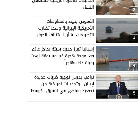
التدليك.. ظاهرة أمريكية لاستغلال
النساء
2
الغموض يحيط بالمفاوضات
الأمريكية الإيرانية وسط تضارب
التصريحات بشأن استئناف الحوار
3
إسبانيا تعزز حدود سبتة بحاجز عائم
بعد موجة هجرة غير مسبوقة أودت
بحياة 67 مهاجراً
4
ترامب يدرس توجيه ضربات جديدة
لإيران.. وتحذيرات أمريكية من
تصعيد مفاجئ في الشرق الأوسط
5