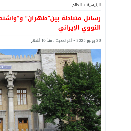
الرئيسية
»
العالم
رسائل متبادلة بين”طهران” و”واشنطن
النووي الإيراني
26 يوليو 2025
آخر تحديث :
منذ 10 أشهر