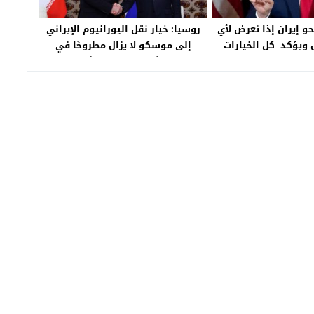
و إيران إذا تعرض لأي
روسيا: خيار نقل اليورانيوم الإيراني
ل ويؤكد كل الخيارات
إلى موسكو لا يزال مطروحًا في
طروحة
محادثات طهران–واشنطن