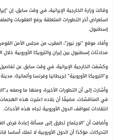
وقالت وزارة الخارجية الإيرانية، في وقت سابق، إن “إير
استعراض آخر التطورات المتعلقة برفع العقوبات والم
إسطنبول.
وأفاد موقع “نور نيوز”، المقرب من مجلس الأمن القومي 
محادثات إسطنبول بين إيران والترويكا الأوروبية خلال ال
وكشفت الخارجية الإيرانية، في وقت سابق عن تفاصيل الج
و”الترويكا الأوروبية” (بريطانيا وفرنسا وألمانيا)، مدين
وأشارت إلى أن التطورات الأخيرة، ومنها ما وصفه بـ”ال
في المناقشات، مضيفًا أن بلاده اعتبرت هذه الهجمات ا
انتقادات لمواقف الدول الأوروبية تجاه هذه الأحداث.
وأضافت أن “الاجتماع تطرق إلى مسألة إعادة فرض العقوب
التحركات، مؤكدًا أن الدول الأوروبية لا تملك أساسا قانوني