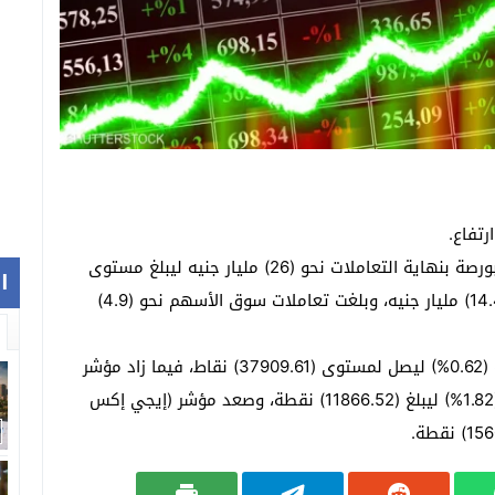
رتفاع.
وربح رأس المال السوقي لأسهم الشركات المقيدة بالبورصة بنهاية التعاملات نحو (26) مليار جنيه ليبلغ مستوى
ا
(2.718) تريليون جنيه، وسط تعاملات كلية بلغت نحو (14.4) مليار جنيه، وبلغت تعاملات سوق الأسهم نحو (4.9)
وارتفع المؤشر الرئيس للبورصة (إيجي إكس 30) بنسبة (0.62%) ليصل لمستوى (37909.61) نقاط، فيما زاد مؤشر
الأسهم الصغيرة والمتوسطة (إيجي إكس 70) بنسبة (1.82%) ليبلغ (11866.52) نقطة، وصعد مؤشر (إيجي إكس