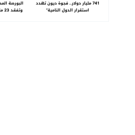
741 مليار دولار.. فجوة ديون تهدد
البورصة المص
استقرار الدول النامية”
وتف
ا