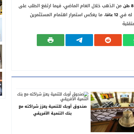
من الذهب خلال العام الماضي، فيما ارتفع الطلب على
طن
 له في
، ما يعكس استمرار اهتمام المستثمرين
12 عامًا
تقلبة
صندوق أوبك للتنمية يعزز شراكته مع
بنك التنمية الأفريقي