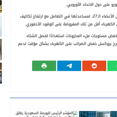
وكشف أن المفوضية ستقدم قريبًا “حزمة أدوات” للدول الأعضاء الـ27، لمساعدتها في التعامل مع ارتفاع تكاليف
لكهرباء أقل من تلك المفروضة على الوقود الأحفوري.
بخفض مستويات ملء المخزونات استعدادًا لفصل الشتاء
ترح بروكسل خفض الضرائب على الكهرباء بشكل مؤقت لدعم