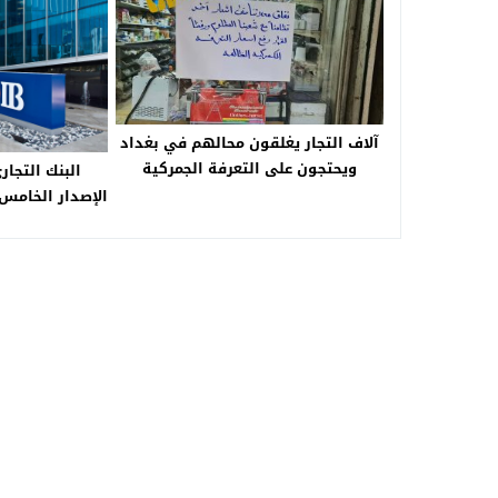
آلاف التجار يغلقون محالهم في بغداد
ويحتجون على التعرفة الجمركية
البنك التجار
الجديدة ونظام “سيكودا”
الإصدار الخامس 
859.4 مليون جن