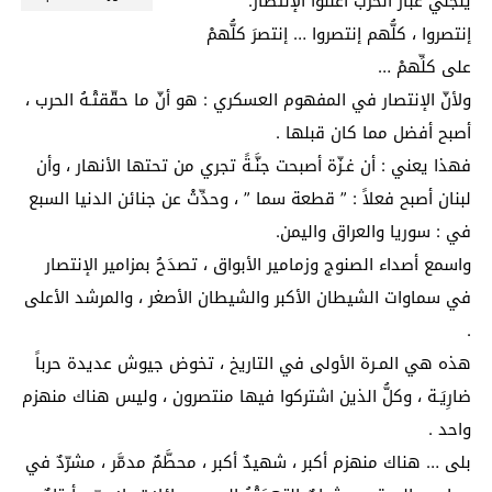
ينجلي غبار الحرب أعلنوا الإنتصار.
إنتصروا ، كلُّهم إنتصروا … إنتصرَ كلُّهمْ
على كلِّهمْ …
ولأنّ الإنتصار في المفهوم العسكري : هو أنّ ما حقّقتْـهُ الحرب ،
أصبح أفضل مما كان قبلها .
فهذا يعني : أن غـزّة أصبحت جنَّـةً تجري من تحتها الأنهار ، وأن
لبنان أصبح فعلاً : ” قطعة سما ” ، وحدِّثْ عن جنائن الدنيا السبع
في : سوريا والعراق واليمن.
واسمع أصداء الصنوج وزمامير الأبواق ، تصدَحُ بمزامير الإنتصار
في سماوات الشيطان الأكبر والشيطان الأصغر ، والمرشد الأعلى
.
هذه هي المـرة الأولى في التاريخ ، تخوض جيوش عديدة حرباً
ضارِيَـة ، وكلُّ الذين اشتركوا فيها منتصرون ، وليس هناك منهزم
واحد .
بلى … هناك منهزم أكبر ، شهيدٌ أكبر ، محطَّمٌ مدمَّر ، مشرّدٌ في