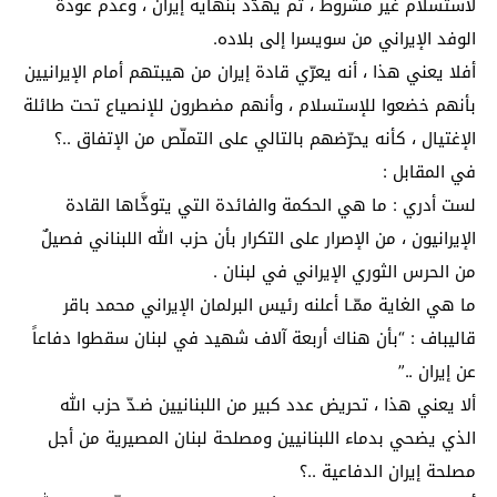
لاستسلام غير مشروط ، ثم يهدّد بنهاية إيران ، وعدم عودة
الوفد الإيراني من سويسرا إلى بلاده.
أفلا يعني هذا ، أنه يعرّي قادة إيران من هيبتهم أمام الإيرانيين
بأنهم خضعوا للإستسلام ، وأنهم مضطرون للإنصياع تحت طائلة
الإغتيال ، كأنه يحرّضهم بالتالي على التملّص من الإتفاق ..؟
في المقابل :
لست أدري : ما هي الحكمة والفائدة التي يتوخَّاها القادة
الإيرانيون ، من الإصرار على التكرار بأن حزب الله اللبناني فصيلٌ
من الحرس الثوري الإيراني في لبنان .
ما هي الغاية ممّـا أعلنه رئيس البرلمان الإيراني محمد باقر
قاليباف : “بأن هناك أربعة آلاف شهيد في لبنان سقطوا دفاعاً
عن إيران ..”
ألا يعني هذا ، تحريض عدد كبير من اللبنانيين ضـدّ حزب الله
الذي يضحي بدماء اللبنانيين ومصلحة لبنان المصيرية من أجل
مصلحة إيران الدفاعية ..؟