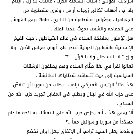
سراديب الموتـى : شبابٌ التهمَتْهُ الحرب ، عائلات بلا ربّ ، أيتامٌ
بلا أب ، أمهات ثكالى زوجات أرامل ، وقرى مشطوبة من
الجغرافيا ، وجغرافيا مشطوبة من التاريخ ، ملوكٌ تبني العروش
على الجماجم والشعب يموتُ ليحيا الملك .
هل تؤمنون بملائكة السلام في عالم الشياطين ، حيث القيمُ
الإنسانية والقوانين الدولية تنتحر على أبواب مجلس الأمن ، ولا
وازع ” لا بالسلطان ولا بالقرآن …؟”
تعالوا نقرأ في لغة صنَّاع السلام وهم يطلقون الرشقات
السياسية إلى حيث تتساقط شظاياها الطائشة .
هذا مثلاً الرئيس الأميركي ترامب : يطلب من سوريا أن تنقضّ
على حزب الله في لبنان ويطلب في المقابل تجريد حزب الله من
السلاح .
ألا يعني هذا ، أنه يحرّض حزب الله على التمسُّك بسلاحه ما دام
مهدَّداً من سوريا وإسرائيل معاً ..؟
وعندما يعلن السيد ترامب أن الإتفاق جعل إيران تخضع