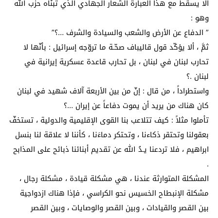
ألا يسقط مع هذا العبارة الشعار الجهادي الذي تبنّاه حزب الله
وهو :
” الدفاع عن الأرض والشعب والسيادة والشرف …؟”
ثمَّ ، ألا يؤكّد قول قاليباف صحّـة ما تروّجه إسرائيل : بأنّها لا
تحارب لبنان في لبنان ، بل تحارب قاعدة عسكرية إيرانية في
لبنان .؟
واستطراداً ، من قال : إنّ من بين الأربعة آلاف شهيد في لبنان
كان هناك من يريد أن يموت دفاعاً عن إيران …؟
تأملوا مثلاً : كيف تتلاعب بنا القوى الإقليمية والدولية ، تستخفّ
بعقولنا وتحتقر ذكاءنا ، وتحتكر دماءَنا ، كأننا لا علاقة لنا بنسل
ابراهيم ، فلا تردعنا يـدُ الله عن تقديم أبنائنا ذبائح على المذابح
.
المشكلة المتوارثة عندنا ، هي مشكلة قيادة ، مشكلة رجال ،
مشكلة الإنبطاح الخسيس نحو الكراسي ، فإذا هناك ازدواجية
بين القصر والقيادات ، وبين القصر والوصايات ، وبين القصر