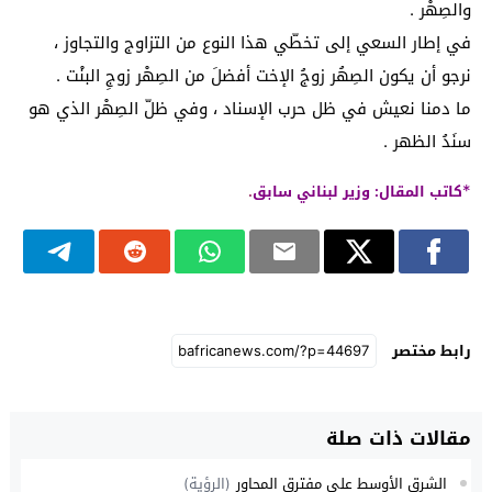
والصِهْر .
في إطار السعي إلى تخطّي هذا النوع من التزاوج والتجاوز ،
نرجو أن يكون الصِهُر زوجُ الإخت أفضلَ من الصِهْر زوجِ البنْت .
ما دمنا نعيش في ظل حرب الإسناد ، وفي ظلّ الصِهْر الذي هو
سنَدُ الظهر .
*
كاتب المقال: وزير لبناني سابق
.
رابط مختصر
مقالات ذات صلة
الشرق الأوسط على مفترق المحاور
(الرؤية)