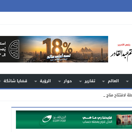
العالم
تقارير
حوار
الرؤية
قضايا شائكة
طة لافتتاح مناجم جديدة حتى 2_