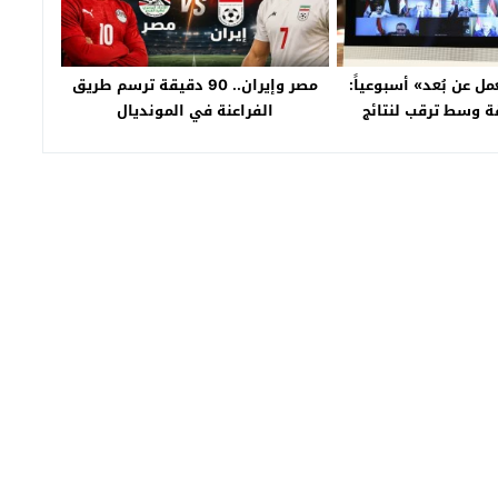
مل عن بُعد» أسبوعياً:
مصر وإيران.. 90 دقيقة ترسم طريق
ة وسط ترقب لنتائج
الفراعنة في المونديال
التجربة