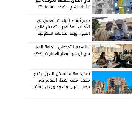
في إطلاق عملتها الموحدة عبر
“اتحاد نقدي متعدد السرعات”؟
2
مصر تُشدد إجراءات التعامل مع
الأجانب المخالفين.. تفعيل قانون
اللجوء يربط الخدمات الحكومية
3
بالإقامة القانونية
“التسعير التحوطي”.. كلمة السر
في ارتفاع أسعار العقارات (٣-٣)
4
تمديد مهلة السكن البديل يفتح
مجددًا ملف الإيجار القديم في
مصر.. إقبال محدود وجدل مستمر
5
حول القانون