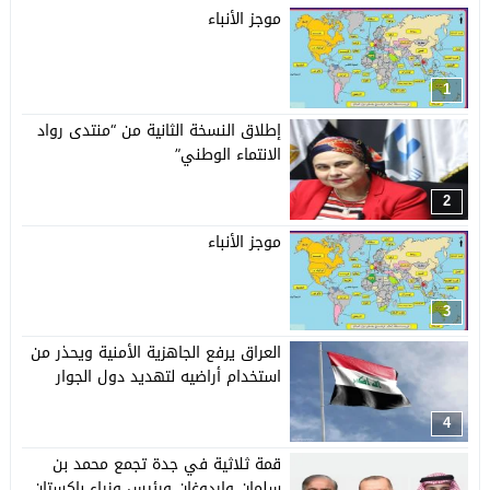
موجز الأنباء
1
إطلاق النسخة الثانية من “منتدى رواد
الانتماء الوطني”
2
موجز الأنباء
3
العراق يرفع الجاهزية الأمنية ويحذر من
استخدام أراضيه لتهديد دول الجوار
4
قمة ثلاثية في جدة تجمع محمد بن
سلمان وإردوغان ورئيس وزراء باكستان