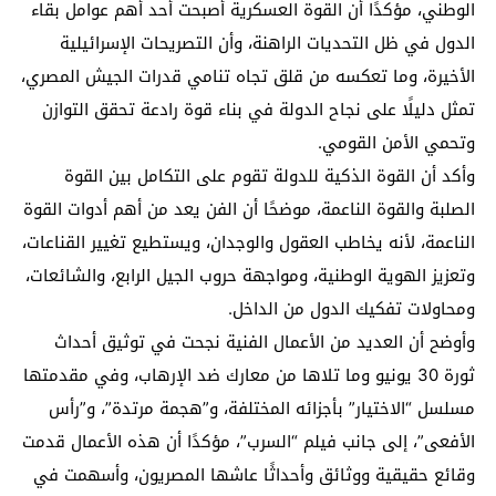
الوطني، مؤكدًا أن القوة العسكرية أصبحت أحد أهم عوامل بقاء
الدول في ظل التحديات الراهنة، وأن التصريحات الإسرائيلية
الأخيرة، وما تعكسه من قلق تجاه تنامي قدرات الجيش المصري،
تمثل دليلًا على نجاح الدولة في بناء قوة رادعة تحقق التوازن
وتحمي الأمن القومي.
وأكد أن القوة الذكية للدولة تقوم على التكامل بين القوة
الصلبة والقوة الناعمة، موضحًا أن الفن يعد من أهم أدوات القوة
الناعمة، لأنه يخاطب العقول والوجدان، ويستطيع تغيير القناعات،
وتعزيز الهوية الوطنية، ومواجهة حروب الجيل الرابع، والشائعات،
ومحاولات تفكيك الدول من الداخل.
وأوضح أن العديد من الأعمال الفنية نجحت في توثيق أحداث
ثورة 30 يونيو وما تلاها من معارك ضد الإرهاب، وفي مقدمتها
مسلسل “الاختيار” بأجزائه المختلفة، و”هجمة مرتدة”، و”رأس
الأفعى”، إلى جانب فيلم “السرب”، مؤكدًا أن هذه الأعمال قدمت
وقائع حقيقية ووثائق وأحداثًا عاشها المصريون، وأسهمت في