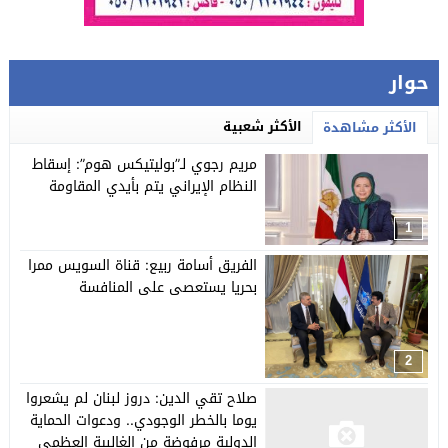
حوار
الأكثر شعبية
الأكثر مشاهدة
مريم رجوي لـ”بوليتيكس هوم”: إسقاط
النظام الإيراني يتم بأيدي المقاومة
1
الفريق أسامة ربيع: قناة السويس ممرا
بحريا يستعصى على المنافسة
2
صلاح تقي الدين: دروز لبنان لم يشعروا
يوما بالخطر الوجودي.. ودعوات الحماية
الدولية مرفوضة من الغالبية العظمى