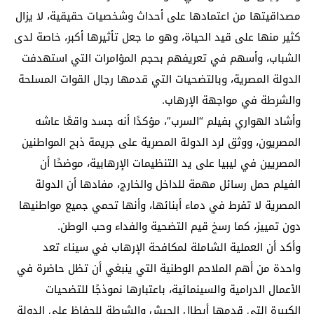
مصداقيتها من اعتمادها على أحداث وشخصيات حقيقية، لا يزال
كثير منها على قيد الحياة، وهو ما جعل تأثيرها أكبر، خاصة لدى
الشباب، وأسهم في تعريفهم بحجم المؤامرات التي استهدفت
الدولة المصرية، وبالتضحيات التي قدمها رجال القوات المسلحة
والشرطة في مواجهة الإرهاب.
وأشاد الهواري بفيلم “السرب”، مؤكدًا أنه جسد واقعًا عاشه
المصريون، ووثق لرد الدولة المصرية على جريمة ذبح المواطنين
المصريين في ليبيا على يد التنظيمات الإرهابية، موضحًا أن
الفيلم حمل رسائل مهمة للداخل والخارج، مفادها أن الدولة
المصرية لا تفرط في دماء أبنائها، وأنها تحمي جميع مواطنيها
دون تمييز، كما رسخ قيم التضحية والفداء وحب الوطن.
وأكد أن العملية الشاملة لمكافحة الإرهاب في سيناء تعد
واحدة من أهم الملاحم الوطنية التي ينبغي أن تظل حاضرة في
الأعمال الدرامية والسينمائية، باعتبارها نموذجًا للتضحيات
الكبيرة التي قدمها أبطال الجيش والشرطة للحفاظ على الدولة