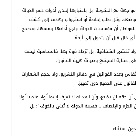
ها مواجهة مع الحكومة، بل باعتبارها إحدى أدوات دعم الدولة
 موضعه، وكل طلب إحاطة أو استجواب يهدف إلى كشف
 للمواطن أن مؤسسات الدولة تراجع أداءها بنفسها، وتصحح
ي خلل قبل أن يتحول إلى أزمة.
 ولا تخشى الشفافية، بل تزداد قوة بها. فالمحاسبة ليست
 حماية المجتمع وصيانة هيبة القانون.
ُقاس بعدد القوانين في دفاتر التشريع، ولا بحجم الشعارات
قانون على الجميع دون تمييز.
ن حقه لن يضيع، وأن العدالة لا تعرف إسما ً ولا منصبا ً ولا
الحزم والإنصاف .. فهيبة الدولة لا تُبنى بالخوف ؛؛ بل
ون استثناء.