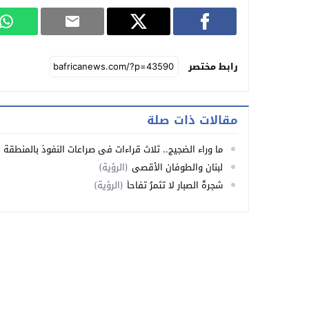
رابط مختصر
مقالات ذات صلة
ما وراء الضجيج.. ثلاث قراءات في صراعات النفوذ بالمنطقة (1-3)
لبنان والطوفان الأقصى
(الرؤية)
شجرةُ الصبارِ لا تثمرُ تفاحاً
(الرؤية)