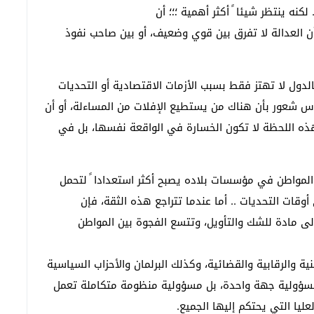
كنه ينتظر شيئا ً أكثر أهمية ؛؛؛ أن
أن العدالة لا تفرق بين قوي وضعيف، أو بين صاحب نفوذ
دول لا تهتز فقط بسبب الأزمات الاقتصادية أو التحديات
لناس شعور بأن هناك من يستطيع الإفلات من المساءلة، أو أن
هذه اللحظة لا تكون الخسارة في الواقعة نفسها، بل في
لمواطن في مؤسسات بلاده يصبح أكثر استعدادا ً لتحمل
وقات التحديات .. أما عندما تتراجع هذه الثقة، فإن
ى مادة للشك والتأويل، وتتسع الفجوة بين المواطن
ية والرقابية والقضائية، وكذلك البرلمان والأحزاب السياسية
 مسؤولية جهة واحدة، بل مسؤولية منظومة متكاملة تعمل
ليا التي يحتكم إليها الجميع.