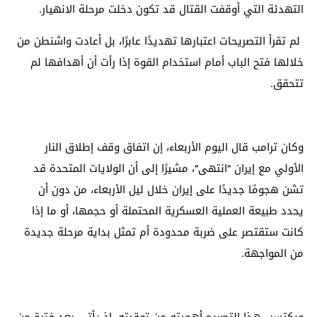
التهدئة التي أوقفت القتال قد تكون دخلت مرحلة الانهيار.
لم تقرأ التصريحات اعتبارها تهديدًا عابرًا، بل أعادت واشنطن من
خلالها فتح الباب أمام استخدام القوة إذا رأت أن أهدافها لم
تتحقق.
وكان ترامب قال اليوم الأربعاء، إن اتفاق وقف إطلاق النار
الأولي مع إيران
انتهى
، مشيرًا إلى أن الولايات المتحدة قد
“
“
تشن هجومًا جديدًا على إيران خلال ليل الأربعاء، من دون أن
يحدد طبيعة العملية العسكرية المحتملة أو حجمها، أو ما إذا
كانت ستقتصر على ضربة محدودة أم تمثل بداية مرحلة جديدة
من المواجهة.
ويكتسب هذا التصريح أهميته من توقيته، إذ يأتي بعد فترة من