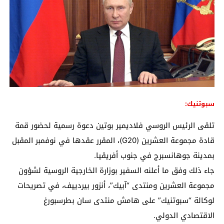
سبوتنيك:
تلقى الرئيس الروسي فلاديمير بوتين دعوة رسمية لحضور قمة
قادة مجموعة العشرين (G20)، المقرر عقدها في نوفمبر المقبل
بمدينة جوهانسبرج في جنوب أفريقيا.
جاء ذلك وفق ما أعلنه السفير بوزارة الخارجية الروسية لشؤون
مجموعة العشرين ومنتدى “آبيك”، أنزور بيردييف، في تصريحات
لوكالة “سبوتنيك” على هامش منتدى سان بطرسبورغ
الاقتصادي الدولي.