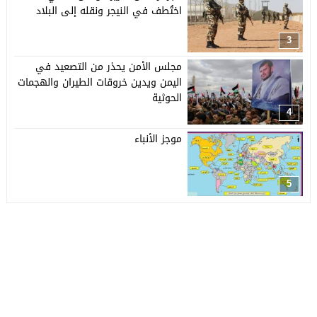
اختُطف في النيجر ونقله إلى البلاد
3
مجلس الأمن يحذر من التصعيد في
اليمن ويدين خروقات الطيران والهجمات
الحوثية
4
موجز الأنباء
5