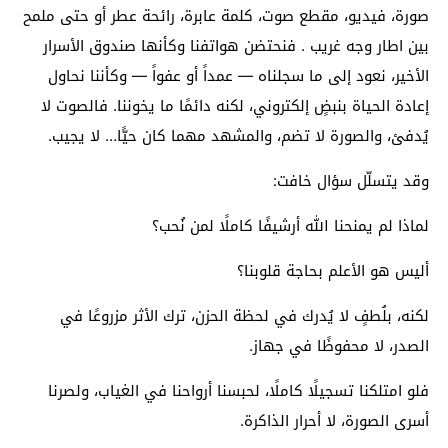
صورة، فيديو، مقطع صوت، كلمة عابرة، رائحة عطر أو حتى ملمح
بين اطار وجه غريب . فنحتضن هواتفنا وكأنها صندوق الأسرار
الأخير، نعود إلى ما سجلناه — عمداً أو عفواً — وكأننا نحاول
إعادة الحياة بنبضٍ إلكتروني، لكنه دائمًا ما يخوننا. فالصوت لا
يُدفئ، والصورة لا تضم، والمشهد مهما كان حيًّا… لا يجيب.
وقد يتسلّل سؤال خافت:
لماذا لم يمنحنا الله أرشيفًا كاملًا لمن نُحب؟
أليس هو الأعلم بحاجة قلوبنا؟
لكنه، بلُطفٍ لا يُدرك في لحظة الحزن، ترك الأثر مزروعًا في
الصدر، لا محفوظًا في جهاز.
فلو امتلكنا تسجيلًا كاملًا، لحبسنا أرواحنا في الغياب، ولصرنا
أسرى الصورة، لا أحرار الذاكرة.