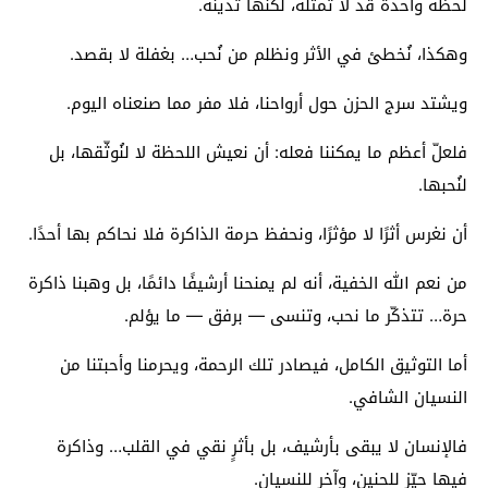
لحظة واحدة قد لا تمثّله، لكنها تدينه.
وهكذا، نُخطئ في الأثر ونظلم من نُحب… بغفلة لا بقصد.
ويشتد سرج الحزن حول أرواحنا، فلا مفر مما صنعناه اليوم.
فلعلّ أعظم ما يمكننا فعله: أن نعيش اللحظة لا لنُوثّقها، بل
لنُحبها.
أن نغرس أثرًا لا مؤثرًا، ونحفظ حرمة الذاكرة فلا نحاكم بها أحدًا.
من نعم الله الخفية، أنه لم يمنحنا أرشيفًا دائمًا، بل وهبنا ذاكرة
حرة… تتذكّر ما نحب، وتنسى — برفق — ما يؤلم.
أما التوثيق الكامل، فيصادر تلك الرحمة، ويحرمنا وأحبتنا من
النسيان الشافي.
فالإنسان لا يبقى بأرشيف، بل بأثرٍ نقي في القلب… وذاكرة
فيها حيّز للحنين، وآخر للنسيان.