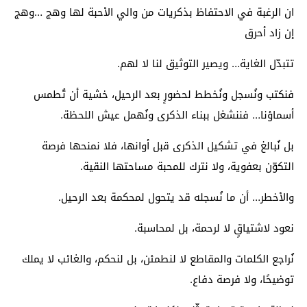
ان الرغبة في الاحتفاظ بذكريات من والي الأحبة لها وهج …وهج
إن زاد أحرق
تتبدّل الغاية… ويصير التوثيق لنا لا لهم.
فنكتب ونُسجل ونُخطط لحضورٍ بعد الرحيل، خشية أن تُطمس
أسماؤنا… فننشغل ببناء الذكرى ونُهمل عيش اللحظة.
بل نُبالغ في تشكيل الذكرى قبل أوانها، فلا نمنحها فرصة
التكوّن بعفوية، ولا نترك للمحبة مساحتها النقية.
والأخطر… أن ما نُسجله قد يتحول لمحكمة بعد الرحيل.
نعود لاشتياقٍ لا لرحمة، بل لمحاسبة.
نُراجع الكلمات والمقاطع لا لنطمئن، بل لنحكم، والغائب لا يملك
توضيحًا، ولا فرصة دفاع.