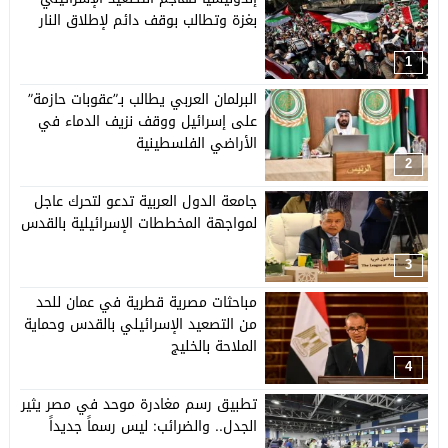
بغزة وتطالب بوقف دائم لإطلاق النار
1
البرلمان العربي يطالب بـ”عقوبات حازمة”
على إسرائيل ووقف نزيف الدماء في
الأراضي الفلسطينية
2
جامعة الدول العربية تدعو لتحرك عاجل
لمواجهة المخططات الإسرائيلية بالقدس
3
مباحثات مصرية قطرية في عمان للحد
من التصعيد الإسرائيلي بالقدس وحماية
الملاحة بالخليج
4
تطبيق رسم مغادرة موحد في مصر يثير
الجدل.. والضرائب: ليس رسماً جديداً