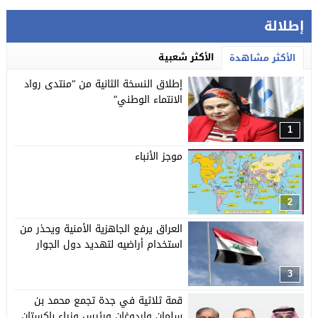
إطلالة
الأكثر شعبية
الأكثر مشاهدة
إطلاق النسخة الثانية من “منتدى رواد
الانتماء الوطني”
1
موجز الأنباء
2
العراق يرفع الجاهزية الأمنية ويحذر من
استخدام أراضيه لتهديد دول الجوار
3
قمة ثلاثية في جدة تجمع محمد بن
سلمان وإردوغان ورئيس وزراء باكستان