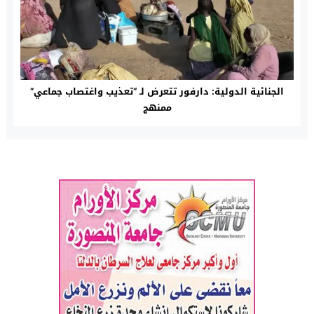
الجنائية الدولية: دارفور تتعرض لـ “تعذيب واغتصاب جماعي”
ممنهج