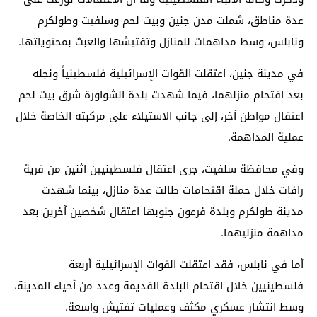
عدة مناطق، شملت مدن جنين وبيت لحم وسلفيت وطولكرم
ونابلس، وسط مداهمات للمنازل وتفتيشها والعبث بمحتوياتها.
في مدينة جنين، اعتقلت القوات الإسرائيلية فلسطينياً ونجله
بعد اقتحام منزلهما، فيما شهدت بلدة الشواورة شرق بيت لحم
اعتقال مواطن آخر، إلى جانب الاستيلاء على مركبته الخاصة خلال
عملية المداهمة.
وفي محافظة سلفيت، جرى اعتقال فلسطينيين اثنين من قرية
رافات خلال حملة اقتحامات طالت عدة منازل، بينما شهدت
مدينة طولكرم وبلدة فرعون جنوبها اعتقال شخصين آخرين بعد
مداهمة منزليهما.
أما في نابلس، فقد اعتقلت القوات الإسرائيلية أربعة
فلسطينيين خلال اقتحام البلدة القديمة وعدد من أحياء المدينة،
وسط انتشار عسكري مكثف وعمليات تفتيش واسعة.