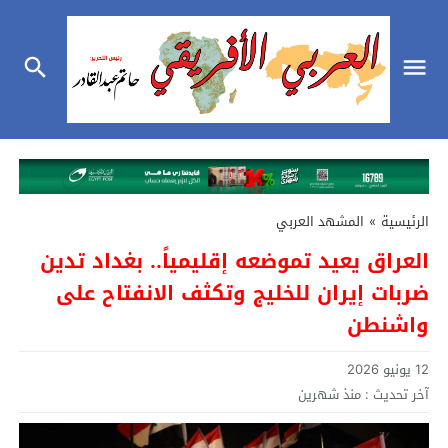
الرئيسية
»
المشهد العربي
العراق يعيد تموضعه إقليمياً.. بغداد تدين
ضربات إيران للخليج وتكثف الانفتاح على
واشنطن
12 يونيو 2026
آخر تحديث :
منذ شهرين