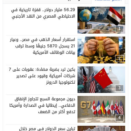
56.29 مليار دولار.. قفزة تاريخية في
الاحتياطي المصري من النقد الأجنبي
1
استقرار أسعار الذهب في مصر.. وعيار
21 يسجل 5870 جنيهًا وسط ترقب
بيانات الوظائف الأمريكية
2
بكين ترد بضربة مضادة: عقوبات على 7
شركات أمريكية وقيود على تصدير
تكنولوجيا الدرونز
3
ديون مجموعة السبع تتجاوز الإنفاق
الدفاعي.. إيطاليا في الصدارة وأمريكا
تدفع أكثر من الضعف
4
تباين سعر الدولار في مصر خلال