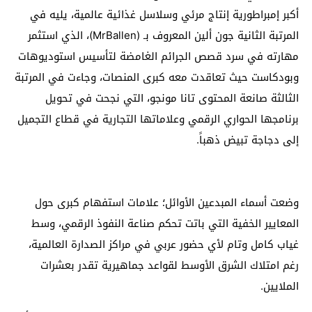
أكبر إمبراطورية إنتاج مرئي وسلاسل غذائية عالمية، يليه في
المرتبة الثانية جون ألين المعروف بـ (MrBallen)، الذي استثمر
مهارته في سرد قصص الجرائم الغامضة لتأسيس استوديوهات
وبودكاست حيث تعاقدت معه كبرى المنصات، وجاءت في المرتبة
الثالثة صانعة المحتوى تانا مونجو، التي نجحت في تحويل
برنامجها الحواري الرقمي وعلاماتها التجارية في قطاع التجميل
إلى دجاجة تبيض ذهباً.
وضعت أسماء المبدعين الأوائل؛ علامات استفهام كبرى حول
المعايير الخفية التي باتت تحكم صناعة النفوذ الرقمي، وسط
غياب كامل وتام لأي حضور عربي في مراكز الصدارة العالمية،
رغم امتلاك الشرق الأوسط لقواعد جماهيرية تقدر بعشرات
الملايين.