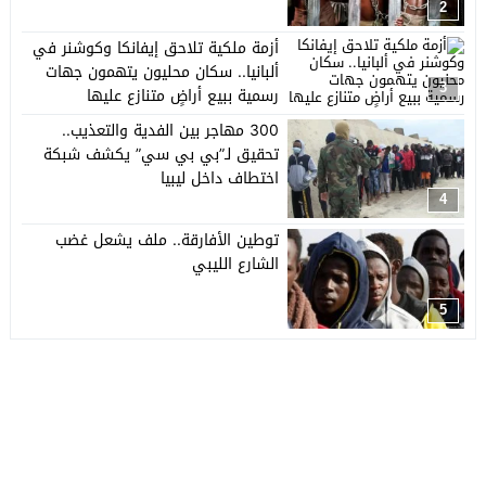
والكاريبي؟
2
أزمة ملكية تلاحق إيفانكا وكوشنر في
ألبانيا.. سكان محليون يتهمون جهات
3
رسمية ببيع أراضٍ متنازع عليها
300 مهاجر بين الفدية والتعذيب..
تحقيق لـ”بي بي سي” يكشف شبكة
اختطاف داخل ليبيا
4
توطين الأفارقة.. ملف يشعل غضب
الشارع الليبي
5