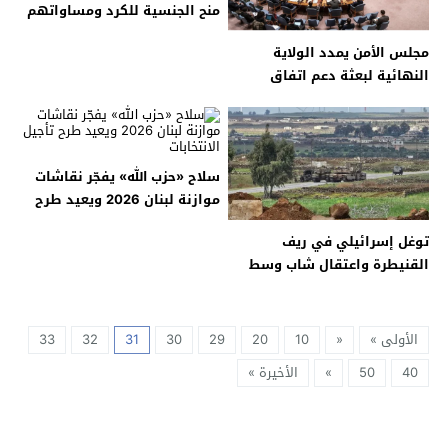
منح الجنسية للكرد ومساواتهم
بالحقوق والواجبات
مجلس الأمن يمدد الولاية
النهائية لبعثة دعم اتفاق
الحديدة في اليمن
سلاح «حزب الله» يفجّر نقاشات
موازنة لبنان 2026 ويعيد طرح
تأجيل الانتخابات
توغل إسرائيلي في ريف
القنيطرة واعتقال شاب وسط
تحذيرات من آثار رش مواد
مجهولة على الأراضي الزراعية
الأولى »
«
10
20
29
30
31
32
33
40
50
»
الأخيرة »