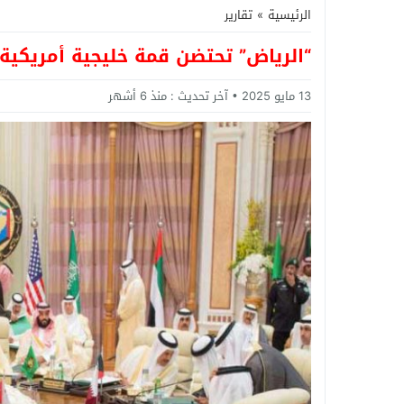
الرئيسية
»
تقارير
“الرياض” تحتضن قمة خليجية أمريكية
13 مايو 2025
آخر تحديث :
منذ 6 أشهر