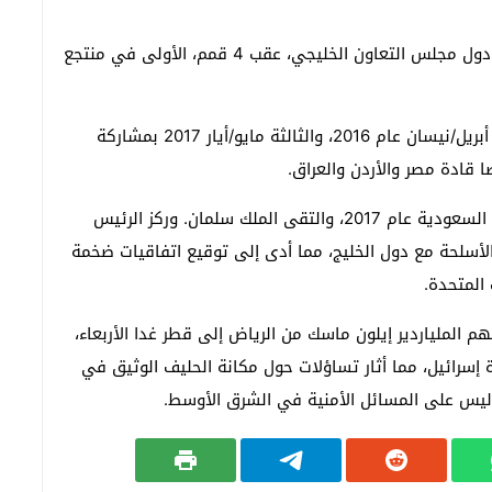
وستكون قمة الأربعاء الخامسة بين الولايات المتحدة ودول مجلس التعاون الخليجي، عقب 4 قمم، الأولى في منتجع
وعقدت القمة الأولى في مايو/أيار 2015، والثانية في أبريل/نيسان عام 2016، والثالثة مايو/أيار 2017 بمشاركة
وسبق أن زار ترامب، في ولايته الأولى (2017 – 2021)، السعودية عام 2017، والتقى الملك سلمان. وركز الرئيس
لأسلحة مع دول الخليج، مما أدى إلى توقيع اتفاقيات ضخمة
المتحدة.
م الملياردير إيلون ماسك من الرياض إلى قطر غدا الأربعاء،
ة إسرائيل، مما أثار تساؤلات حول مكانة الحليف الوثيق في
وليس على المسائل الأمنية في الشرق الأوسط.