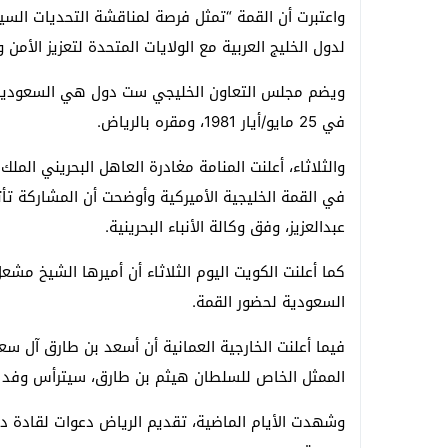
واعتبرت أن القمة “تمثل فرصة لمناقشة التحديات السي
لدول الخليج العربية مع الولايات المتحدة لتعزيز الأمن 
ويضم مجلس التعاون الخليجي ست دول هي السعودية و
في 25 مايو/أيار 1981، ومقره بالرياض.
والثلاثاء، أعلنت المنامة مغادرة العاهل البحريني ال
في القمة الخليجية الأميركية وأوضحت أن المشاركة ت
عبدالعزيز، وفق وكالة الأنباء البحرينية.
كما أعلنت الكويت اليوم الثلاثاء أن أميرها الشيخ مشعل 
السعودية لحضور القمة.
فيما أعلنت الخارجية العمانية أن أسعد بن طارق آل سعي
الممثل الخاص للسلطان هيثم بن طارق، سيترأس وفد 
وشهدت الأيام الماضية، تقديم الرياض دعوات لقادة د