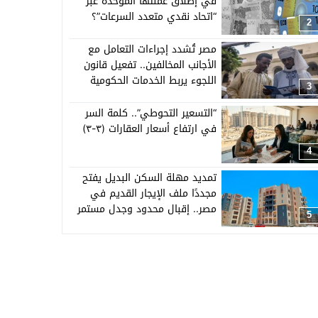
في إطلاق عملتها الموحدة عبر
“اتحاد نقدي متعدد السرعات”؟
2
مصر تُشدد إجراءات التعامل مع
الأجانب المخالفين.. تفعيل قانون
اللجوء يربط الخدمات الحكومية
3
بالإقامة القانونية
“التسعير التحوطي”.. كلمة السر
في ارتفاع أسعار العقارات (٣-٣)
4
تمديد مهلة السكن البديل يفتح
مجددًا ملف الإيجار القديم في
مصر.. إقبال محدود وجدل مستمر
5
حول القانون