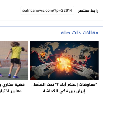
رابط مختصر
مقالات ذات صلة
“مفاوضات إسلام آباد ٢” تحت الضغط..
قضية مكاري يو
إيران بين فكي الكماشة
معايير اختيا
المصرية.. بين