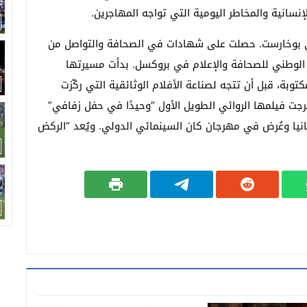
سانية والمخاطر اليومية التي تواجه المهاجرين.
 من إخراج مارتا بيرجمان، المولودة عام 1962 في بوخارست. حصلت على شهادات في الصحافة والتواصل من
 الوطني للصحافة والإعلام في بروكسل. بدأت مسيرتها
بة، قبل أن تتجه لصناعة الأفلام الوثائقية التي ركّزت
لى رومانيا ومجتمعات الروما. في عام 2018، أخرجت فيلمها الروائي الطويل الأول “وحيدًا في حفل زفافي”
مانيا وعُرض في مهرجان كان السينمائي الدولي. ويُعد “الركض