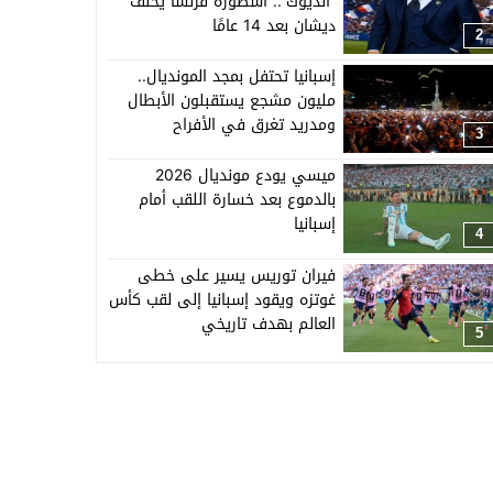
“الديوك”.. أسطورة فرنسا يخلف
ديشان بعد 14 عامًا
2
إسبانيا تحتفل بمجد المونديال..
مليون مشجع يستقبلون الأبطال
ومدريد تغرق في الأفراح
3
ميسي يودع مونديال 2026
بالدموع بعد خسارة اللقب أمام
إسبانيا
4
فيران توريس يسير على خطى
غوتزه ويقود إسبانيا إلى لقب كأس
العالم بهدف تاريخي
5