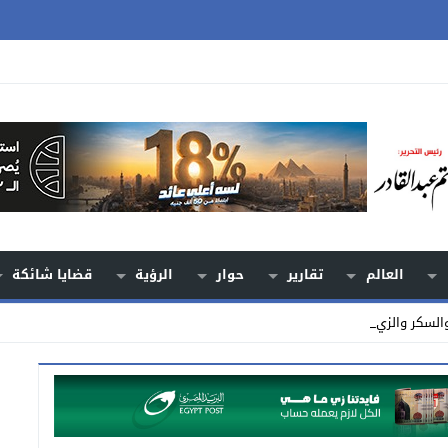
العالم
تقارير
حوار
الرؤية
قضايا شائكة
والسكر والزيوت تقود م _