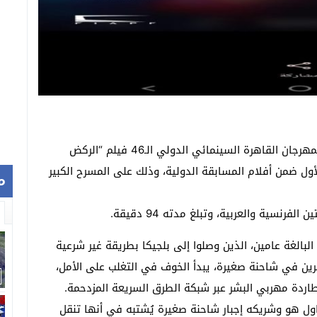
يُعرض اليوم الجمعة 14 نوفمبر في إطار عروض الجالا بمهرجان القاهرة السينمائي الدولي الـ46 فيلم “الركض
أول ضمن أفلام المسابقة الدولية، وذلك على المسرح الكبير
م
رنسية والعربية، وتبلغ مدته 94 دقيقة.
لبالغة عامين، الذين وصلوا إلى بلجيكا بطريقة غير شرعية
خرين في شاحنة صغيرة، يبدأ الخوف في التغلب على الأمل،
ن، الشرطي المخضرم منذ 20 عامًا، بمطاردة مهربي البشر عبر شبكة الطرق السريعة المزدحمة.
ول هو وشريكه إجبار شاحنة صغيرة يُشتبه في أنها تنقل