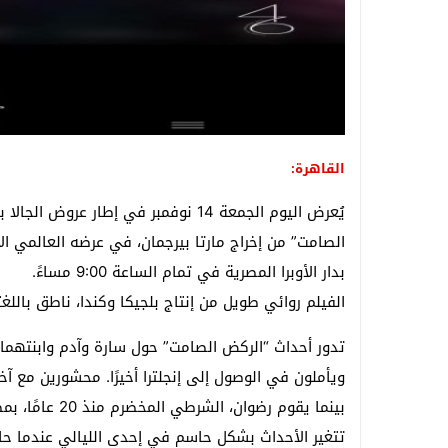
القاهرة:
الصامت” من إخراج مارتا بيرجمان، في عرضه العالمي ال
بدار الأوبرا المصرية في تمام الساعة 9:00 مساءً.
الفيلم روائي طويل من إنتاج بلجيكا وكندا، ناطق باللغتين الف
تدور أحداث “الركض الصامت” حول سارة وآدم وابنتهما ا
ويأملون في الوصول إلى إنجلترا أخيرًا. محشورين مع آ
بينما يقوم رضوا
تتغير الأحداث بشكل حاسم في إحدى الليالي عندما حا