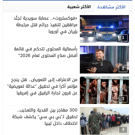
الأكثر شعبية
الأكثر مشاهدة
«فوكستروت».. عصابة سويدية تجنّد
مراهقين لتنفيذ جرائم قتل مرتبطة
بإيران في أوروبا
1
رأسمالية المحتوى تتحكم في قائمة
أفضل صناع المحتوى لعام 2026″
2
من الاعتراف إلى التعويض.. هل ينجح
مؤتمر أكرا في تحقيق “عدالة تعويضية”
عن قرون تجارة الرقيق في إفريقيا
والكاريبي؟
3
300 مهاجر بين الفدية والتعذيب..
تحقيق لـ”بي بي سي” يكشف شبكة
اختطاف داخل ليبيا
4