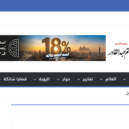
العالم
تقارير
حوار
الرؤية
قضايا شائكة
دام أر_