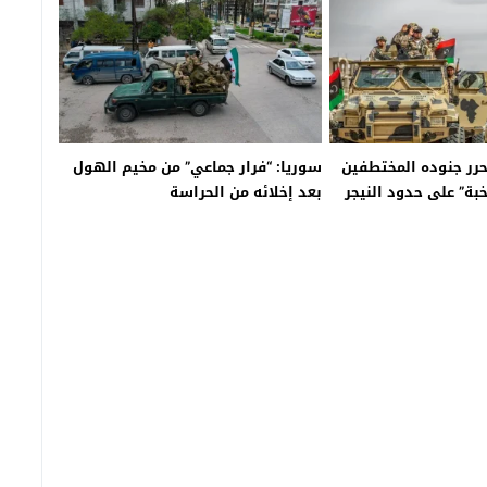
حرر جنوده المختطفين
سوريا: “فرار جماعي” من مخيم الهول
خبة” على حدود النيجر
بعد إخلائه من الحراسة